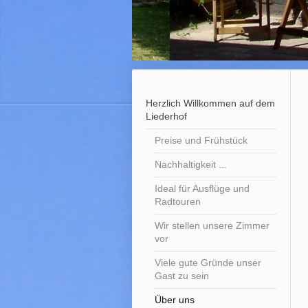
Herzlich Willkommen auf dem
Liederhof
Preise und Frühstück
Nachhaltigkeit ...
Ideal für Ausflüge und
Radtouren
Wir stellen unsere Zimmer
vor
Viele gute Gründe unser
Gast zu sein
Über uns