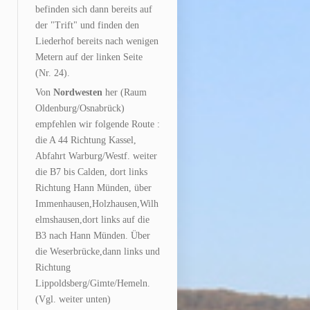
befinden sich dann bereits auf
der "Trift" und finden den
Liederhof bereits nach wenigen
Metern auf der linken Seite
(Nr. 24).
Von
Nordwesten
her (Raum
Oldenburg/Osnabrück)
empfehlen wir folgende Route :
die A 44 Richtung Kassel,
Abfahrt Warburg/Westf. weiter
die B7 bis Calden, dort links
Richtung Hann Münden, über
Immenhausen,Holzhausen,Wilh
elmshausen,dort links auf die
B3 nach Hann Münden. Über
die Weserbrücke,dann links und
Richtung
Lippoldsberg/Gimte/Hemeln.
(Vgl. weiter unten)