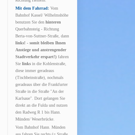
Richtung
Hemeln.
Mit dem Fahrrad:
Vom
Bahnhof Kassel/ Wilhelmshöhe
benutzen Sie den
hinteren
Querbahnsteig - Richtung
Berta-von-Suttner-Straße, dann
links! - somit bleiben Ihnen
Anstiege und anstrengender
Stadtverkehr erspart!)
fahren
Sie
links
in die Kohlenstraße,
diese immer geradeaus
(Tischbeinstraße), nochmals
geradeaus über die Frankfurter
Straße in die Straße "An der
Karlsaue".
Dort gelangen Sie
direkt an die Fulda und nutzen
den Radweg R 1 bis Hann.
Münden/ Weserbrücke.
Vom Bahnhof Hann. Münden
aus fahren Sie rechts (= Straße