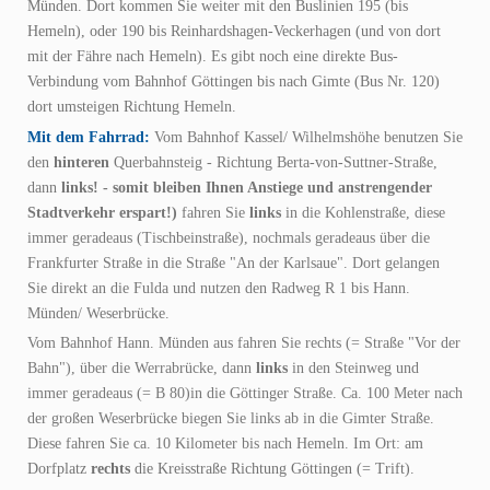
Münden. Dort kommen Sie weiter mit den Buslinien 195 (bis
Hemeln), oder 190 bis Reinhardshagen-Veckerhagen (und von dort
mit der Fähre nach Hemeln). Es gibt noch eine direkte Bus-
Verbindung vom Bahnhof Göttingen bis nach Gimte (Bus Nr. 120)
dort umsteigen Richtung
Hemeln.
Mit dem Fahrrad:
Vom Bahnhof Kassel/ Wilhelmshöhe benutzen Sie
den
hinteren
Querbahnsteig - Richtung Berta-von-Suttner-Straße,
dann
links! - somit bleiben Ihnen Anstiege und anstrengender
Stadtverkehr erspart!)
fahren Sie
links
in die Kohlenstraße, diese
immer geradeaus (Tischbeinstraße), nochmals geradeaus über die
Frankfurter Straße in die Straße "An der Karlsaue".
Dort gelangen
Sie direkt an die Fulda und nutzen den Radweg R 1 bis Hann.
Münden/ Weserbrücke.
Vom Bahnhof Hann. Münden aus fahren Sie rechts (= Straße "Vor der
Bahn"), über die Werrabrücke, dann
links
in den Steinweg und
immer geradeaus (= B 80)in die Göttinger Straße. Ca. 100 Meter nach
der großen Weserbrücke biegen Sie links ab in die Gimter Straße.
Diese fahren Sie ca. 10 Kilometer bis nach Hemeln. Im Ort:
am
Dorfplatz
rechts
die Kreisstraße Richtung Göttingen (= Trift).