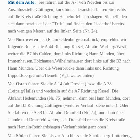
Mit dem Auto:
Sie fahren auf der A7,
von Norden
bis zur
Anschlussstelle Göttingen, kurz hinter Dransfeld fahren Sie rechts
auf die Kreisstraße Richtung Hemeln/Reinhardshagen. Sie befinden
sich dann bereits auf der "Trift" und finden den Liederhof bereits
nach wenigen Metern auf der linken Seite (Nr. 24).
Von
Nordwesten
her (Raum Oldenburg/Osnabrück) empfehlen wir
folgende Route : die A 44 Richtung Kassel, Abfahrt Warburg/Westf.
weiter die B7 bis Calden, dort links Richtung Hann Münden, über
Immenhausen,Holzhausen,Wilhelmshausen,dort links auf die B3 nach
Hann Münden. Über die Weserbrücke,dann links und Richtung
Lippoldsberg/Gimte/Hemeln.(Vgl. weiter unten)
Von
Osten
fahren Sie die A 14 (ab Dresden) bzw. die A 38
(Leipzig/Halle) und wechseln auf die A7 Richtung Kassel. Die
Abfahrt Hedemünden (Nr. 75) nehmen, dann bis Hann.Münden, dort
auf die B3 Richtung Göttingen (weiterer Verlauf: siehe unten). Oder:
Sie fahren die A 38 bis Abfahrt Dramfeld (Nr. 2a), und dann über
Jühnde und Dransfeld weiter,nach Dransfeld rechts die Kreisstraße
nach Hemeln/Reinhardshagen (Verlauf: siehe ganz oben !
Von
Süden
fahren Sie bis zur Anschlussstelle Staufenberg-Lutterberg,